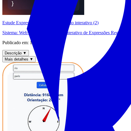
Estude Expressões Regulares de modo interativo (2)
Sistema:
Web
| Categoria:
Estudo interativo de Expressões Regulares
Publicado em:
17/11/2024
Descrição
▼
Mais detalhes
▼