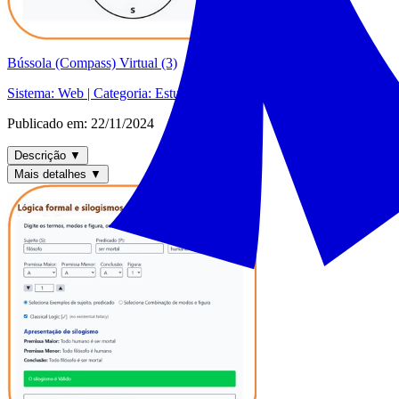
Bússola (Compass) Virtual (3)
Sistema:
Web
| Categoria:
Estudo interativo de Matemática
Publicado em:
22/11/2024
Descrição
▼
Mais detalhes
▼