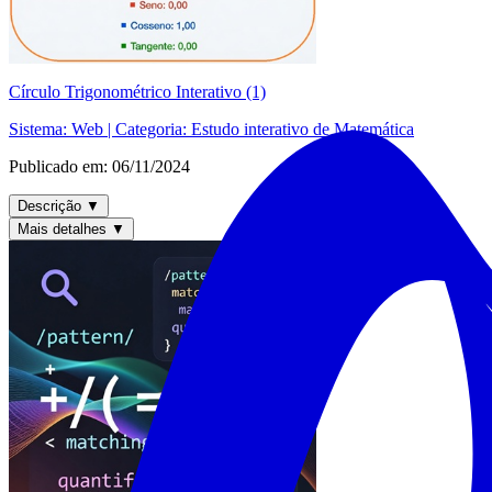
Círculo Trigonométrico Interativo (1)
Sistema:
Web
| Categoria:
Estudo interativo de Matemática
Publicado em:
06/11/2024
Descrição
▼
Mais detalhes
▼