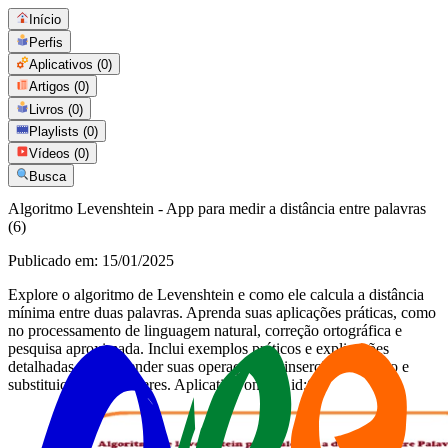
Início
Perfis
Aplicativos
(0)
Artigos
(0)
Livros
(0)
Playlists
(0)
Vídeos
(0)
Busca
Algoritmo Levenshtein - App para medir a distância entre palavras
(6)
Publicado em:
15/01/2025
Explore o algoritmo de Levenshtein e como ele calcula a distância
mínima entre duas palavras. Aprenda suas aplicações práticas, como
no processamento de linguagem natural, correção ortográfica e
pesquisa aproximada. Inclui exemplos práticos e explicações
detalhadas para entender suas operações de inserção, remoção e
substituição de caracteres. Aplicativo online, id:6