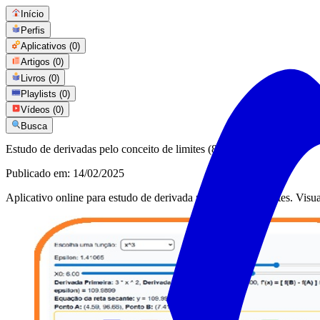
Início
Perfis
Aplicativos
(0)
Artigos
(0)
Livros
(0)
Playlists
(0)
Vídeos
(0)
Busca
Estudo de derivadas pelo conceito de limites (8)
Publicado em:
14/02/2025
Aplicativo online para estudo de derivada pela noção de limites. Visua