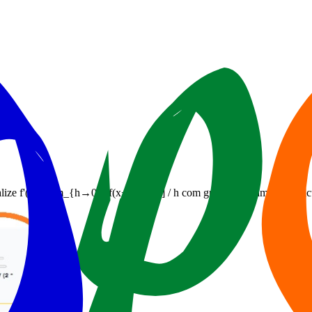
lize f'(x) = lim_{h→0} [f(x+h) - f(x)] / h com gráficos dinâmicos. Cálc