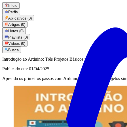
Início
Perfis
Aplicativos
(0)
Artigos
(0)
Livros
(0)
Playlists
(0)
Vídeos
(0)
Busca
Introdução ao Arduino: Três Projetos Básicos para Iniciantes (57)
Publicado em:
01/04/2025
Aprenda os primeiros passos com Arduino através de três projetos sim