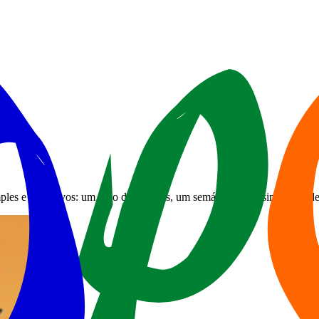
ples e interativos: um jogo de reflexos, um semáforo e um simulador de