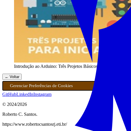
Introdução ao Arduino: Três Projetos Básicos para Iniciantes
← Voltar
Gerenciar Preferências de Cookies
GitHub
LinkedIn
Instagram
© 2024/
2026
Roberto C. Santos.
https://www.robertocsantosrj.eti.br/