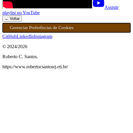
Assistir
playlist no YouTube
← Voltar
Gerenciar Preferências de Cookies
GitHub
LinkedIn
Instagram
© 2024/
2026
Roberto C. Santos.
https://www.robertocsantosrj.eti.br/