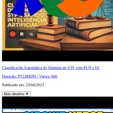
Classificação Automática de Súmulas do STF com PLN e IA
Duração:
PT14M59S
| Views:
660
Publicado em:
23/04/2023
Mais detalhes
▼