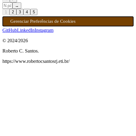
→
1
2
3
4
5
Gerenciar Preferências de Cookies
GitHub
LinkedIn
Instagram
© 2024/
2026
Roberto C. Santos.
https://www.robertocsantosrj.eti.br/