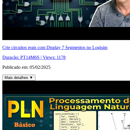
Crie circuitos reais com Display 7 Segmentos no Logisim
Duração:
PT14M6S
| Views:
1178
Publicado em:
05/02/2025
Mais detalhes
▼