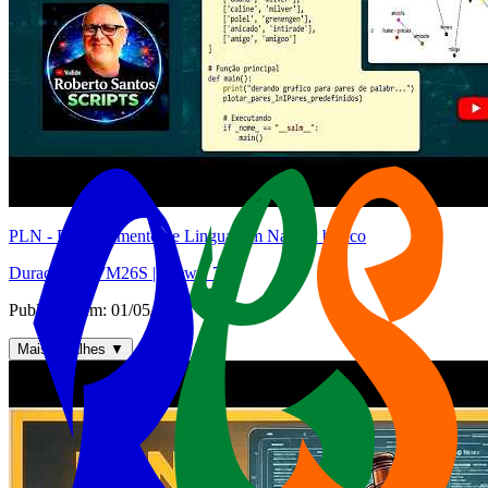
PLN - Processamento de Linguagem Natural básico
Duração:
PT7M26S
| Views:
740
Publicado em:
01/05/2025
Mais detalhes
▼