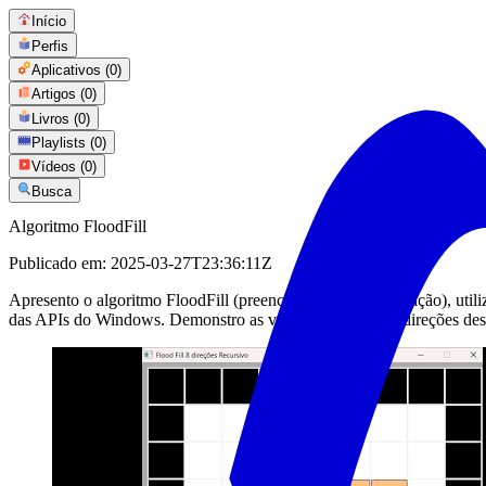
Início
Perfis
Aplicativos
(0)
Artigos
(0)
Livros
(0)
Playlists
(0)
Vídeos
(0)
Busca
Algoritmo FloodFill
Publicado em:
2025-03-27T23:36:11Z
Apresento o algoritmo FloodFill (preenchimento por inundação), util
das APIs do Windows. Demonstro as versões de 4 e de 8 direções des