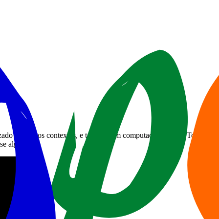
izado em vários contextos, e também em computação gráfica. Torno disp
se algoritmo.