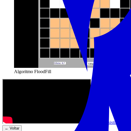
Algoritmo FloodFill
Assistir no Yo
← Voltar