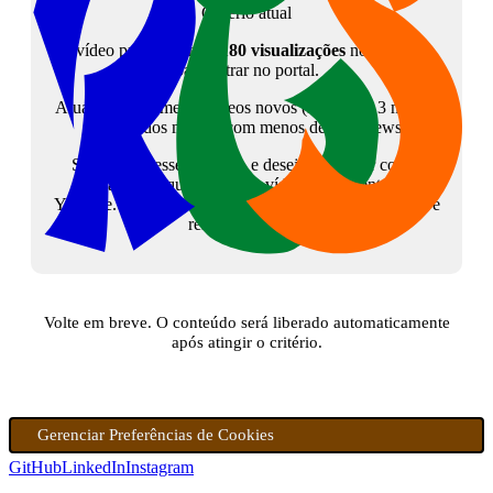
Critério atual
O vídeo precisa atingir
180 visualizações
no YouTube
para entrar no portal.
Atualmente, somente vídeos novos (menos de 3 meses)
são listados mesmo com menos de 180 views.
Se tem interesse no tema, e deseja colaborar com o
canal, peço que assista ao vídeo diretamente no
Youtube. Isso sinalizará para a plataforma que o vídeo é
relevante. Grato!
Volte em breve. O conteúdo será liberado automaticamente
após atingir o critério.
Gerenciar Preferências de Cookies
GitHub
LinkedIn
Instagram