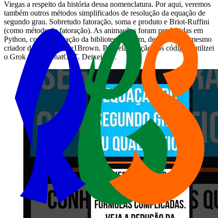
Viegas a respeito da história dessa nomenclatura. Por aqui, veremos
também outros métodos simplificados de resolução da equação de
segundo grau. Sobretudo fatoração, soma e produto e Briot-Ruffini
(como método de fatoração). As animações foram produzidas em
Python, com a utilização da biblioteca Manim, de autoria do mesmo
criador do canal 3Blue1Brown. Para elaboração dos códigos, utilizei
o Grok AI e o ChatGPT. Deixei os...