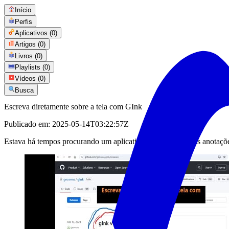
Início
Perfis
Aplicativos
(0)
Artigos
(0)
Livros
(0)
Playlists
(0)
Vídeos
(0)
Busca
Escreva diretamente sobre a tela com GInk
Publicado em:
2025-05-14T03:22:57Z
Estava há tempos procurando um aplicativo que fizesse essas anotaçõe