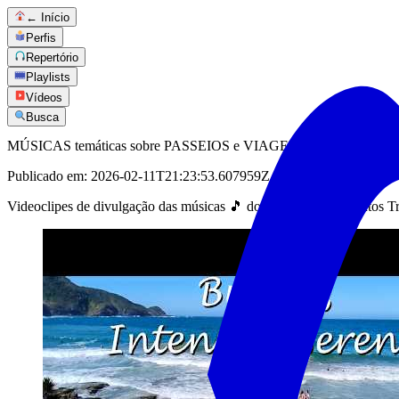
← Início
Perfis
Repertório
Playlists
Vídeos
Busca
MÚSICAS temáticas sobre PASSEIOS e VIAGENS 🎵
Publicado em:
2026-02-11T21:23:53.607959Z
Videoclipes de divulgação das músicas 🎵 do canal Roberto Santos Tr