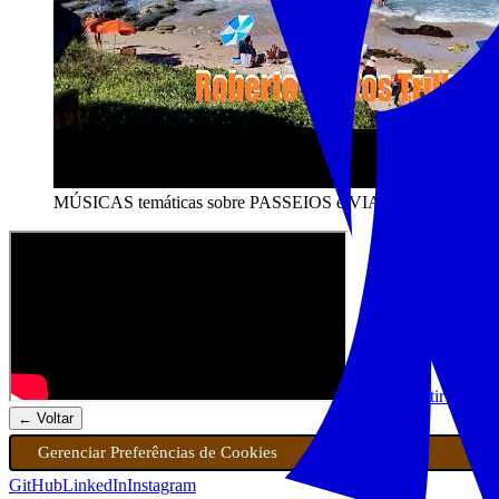
MÚSICAS temáticas sobre PASSEIOS e VIAGENS 🎵
Assistir playli
← Voltar
Gerenciar Preferências de Cookies
GitHub
LinkedIn
Instagram