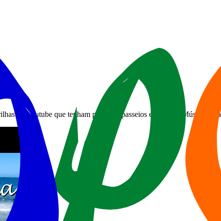
ilhas no Youtube que tenham por tema passeios e viagens. Músicas cria