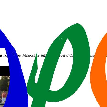
has no Youtube. Músicas de autoria de Roberto C. Santos. #músicaspo