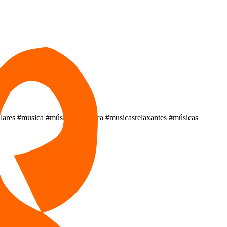
pulares #musica #músicaromântica #musicasrelaxantes #músicas