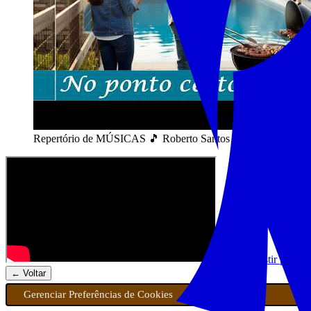
Repertório de MÚSICAS 🎵 Roberto Santos Trilhas
Assistir playli
← Voltar
Gerenciar Preferências de Cookies