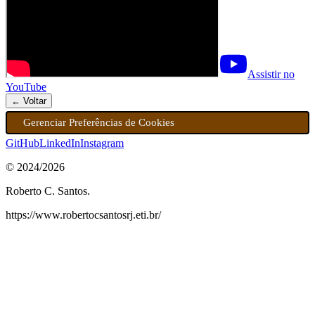
Assistir no
YouTube
← Voltar
Gerenciar Preferências de Cookies
GitHub
LinkedIn
Instagram
© 2024/
2026
Roberto C. Santos.
https://www.robertocsantosrj.eti.br/