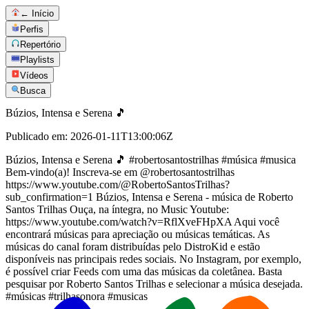
← Início
Perfis
Repertório
Playlists
Vídeos
Busca
Búzios, Intensa e Serena 🎵
Publicado em:
2026-01-11T13:00:06Z
Búzios, Intensa e Serena 🎵 #robertosantostrilhas #música #musica
Bem-vindo(a)! Inscreva-se em @robertosantostrilhas
https://www.youtube.com/@RobertoSantosTrilhas?
sub_confirmation=1 Búzios, Intensa e Serena - música de Roberto
Santos Trilhas Ouça, na íntegra, no Music Youtube:
https://www.youtube.com/watch?v=RflXveFHpXA Aqui você
encontrará músicas para apreciação ou músicas temáticas. As
músicas do canal foram distribuídas pelo DistroKid e estão
disponíveis nas principais redes sociais. No Instagram, por exemplo,
é possível criar Feeds com uma das músicas da coletânea. Basta
pesquisar por Roberto Santos Trilhas e selecionar a música desejada.
#músicas #trilhasonora #musicas