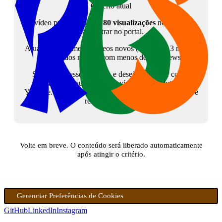
Critério atual
O vídeo precisa atingir
180 visualizações
no YouTube
para entrar no portal.
Atualmente, somente vídeos novos (menos de 3 meses)
são listados mesmo com menos de 180 views.
Se tem interesse no tema, e deseja colaborar com o
canal, peço que assista ao vídeo diretamente no
Youtube. Isso sinalizará para a plataforma que o vídeo é
relevante. Grato!
Volte em breve. O conteúdo será liberado automaticamente
após atingir o critério.
Gerenciar Preferências de Cookies
GitHub
LinkedIn
Instagram