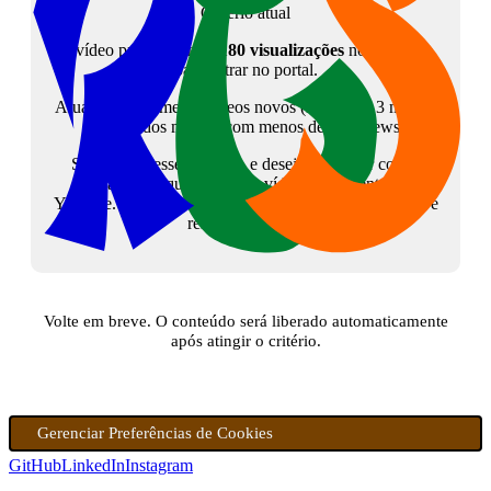
Critério atual
O vídeo precisa atingir
180 visualizações
no YouTube
para entrar no portal.
Atualmente, somente vídeos novos (menos de 3 meses)
são listados mesmo com menos de 180 views.
Se tem interesse no tema, e deseja colaborar com o
canal, peço que assista ao vídeo diretamente no
Youtube. Isso sinalizará para a plataforma que o vídeo é
relevante. Grato!
Volte em breve. O conteúdo será liberado automaticamente
após atingir o critério.
Gerenciar Preferências de Cookies
GitHub
LinkedIn
Instagram