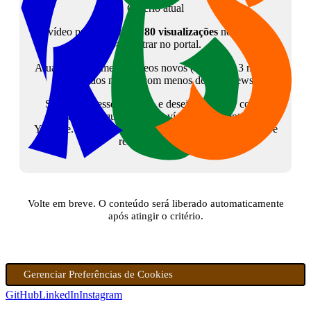
Critério atual
O vídeo precisa atingir
180 visualizações
no YouTube
para entrar no portal.
Atualmente, somente vídeos novos (menos de 3 meses)
são listados mesmo com menos de 180 views.
Se tem interesse no tema, e deseja colaborar com o
canal, peço que assista ao vídeo diretamente no
Youtube. Isso sinalizará para a plataforma que o vídeo é
relevante. Grato!
Volte em breve. O conteúdo será liberado automaticamente
após atingir o critério.
Gerenciar Preferências de Cookies
GitHub
LinkedIn
Instagram