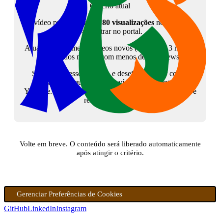
Critério atual
O vídeo precisa atingir
180 visualizações
no YouTube
para entrar no portal.
Atualmente, somente vídeos novos (menos de 3 meses)
são listados mesmo com menos de 180 views.
Se tem interesse no tema, e deseja colaborar com o
canal, peço que assista ao vídeo diretamente no
Youtube. Isso sinalizará para a plataforma que o vídeo é
relevante. Grato!
Volte em breve. O conteúdo será liberado automaticamente
após atingir o critério.
Gerenciar Preferências de Cookies
GitHub
LinkedIn
Instagram