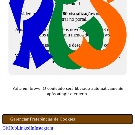
Critério atual
O vídeo precisa atingir
180 visualizações
no YouTube
para entrar no portal.
Atualmente, somente vídeos novos (menos de 3 meses)
são listados mesmo com menos de 180 views.
Se tem interesse no tema, e deseja colaborar com o
canal, peço que assista ao vídeo diretamente no
Youtube. Isso sinalizará para a plataforma que o vídeo é
relevante. Grato!
Volte em breve. O conteúdo será liberado automaticamente
após atingir o critério.
Gerenciar Preferências de Cookies
GitHub
LinkedIn
Instagram