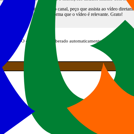
tema, e deseja colaborar com o canal, peço que assista ao vídeo diretam
sinalizará para a plataforma que o vídeo é relevante. Grato!
e em breve. O conteúdo será liberado automaticamente após atingir o crit