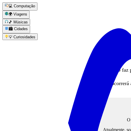
💻 Computação
🌍 Viagens
🎵 Músicas
🏙️ Cidades
💡 Curiosidades
Este vídeo faz 
A publicação ocorrerá 
O 
Atualmente, so