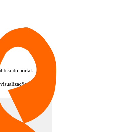
blica do portal.
visualizações definido.
al.
s de 180 views.