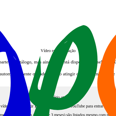
Vídeo em preparação
parte do catálogo, mas ainda não está disponível na seleção pú
automaticamente quando o vídeo atingir o critério mínimo de 
Critério atual
vídeo precisa atingir
180 visualizações
no YouTube para entrar no port
mente vídeos novos (menos de 3 meses) são listados mesmo com meno