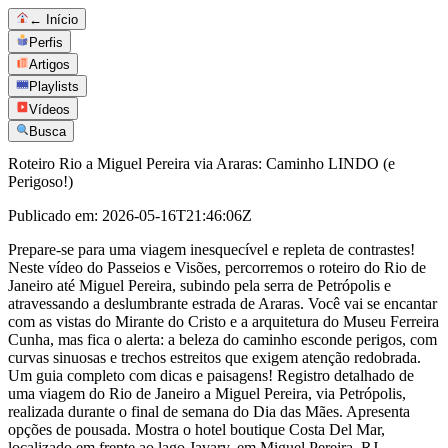
← Início
Perfis
Artigos
Playlists
Vídeos
Busca
Roteiro Rio a Miguel Pereira via Araras: Caminho LINDO (e
Perigoso!)
Publicado em:
2026-05-16T21:46:06Z
Prepare-se para uma viagem inesquecível e repleta de contrastes!
Neste vídeo do Passeios e Visões, percorremos o roteiro do Rio de
Janeiro até Miguel Pereira, subindo pela serra de Petrópolis e
atravessando a deslumbrante estrada de Araras. Você vai se encantar
com as vistas do Mirante do Cristo e a arquitetura do Museu Ferreira
Cunha, mas fica o alerta: a beleza do caminho esconde perigos, com
curvas sinuosas e trechos estreitos que exigem atenção redobrada.
Um guia completo com dicas e paisagens! Registro detalhado de
uma viagem do Rio de Janeiro a Miguel Pereira, via Petrópolis,
realizada durante o final de semana do Dia das Mães. Apresenta
opções de pousada. Mostra o hotel boutique Costa Del Mar,
localizado em frente ao lago Javary, em Miguel Pereira, RJ.