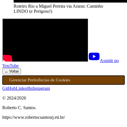
Roteiro Rio a Miguel Pereira via Araras: Caminho
LINDO (e Perigoso!)
Assistir no
YouTube
← Voltar
Gerenciar Preferências de Cookies
GitHub
LinkedIn
Instagram
© 2024/
2026
Roberto C. Santos.
https://www.robertocsantosrj.eti.br/