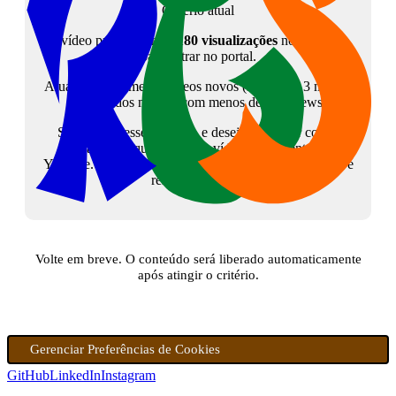
Critério atual
O vídeo precisa atingir
180 visualizações
no YouTube
para entrar no portal.
Atualmente, somente vídeos novos (menos de 3 meses)
são listados mesmo com menos de 180 views.
Se tem interesse no tema, e deseja colaborar com o
canal, peço que assista ao vídeo diretamente no
Youtube. Isso sinalizará para a plataforma que o vídeo é
relevante. Grato!
Volte em breve. O conteúdo será liberado automaticamente
após atingir o critério.
Gerenciar Preferências de Cookies
GitHub
LinkedIn
Instagram